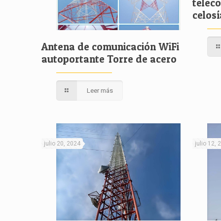
telec
celos
Antena de comunicación WiFi
autoportante Torre de acero
Leer más
julio 20, 2024
julio 12,