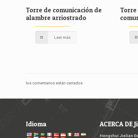
Torre de comunicación de
Torre
alambre arriostrado
comun
Leer más
los comentarios están cerrados.
Idioma
ACERCA DE Ji
Hengshui Jielian E