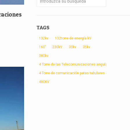
caciones
TAGS
132kv
132torre de energía kV
160'
230kV
33kv
35kv
380kv
4 Torre de las Telecomunicaciones angular patas
4 Torre de comunicación patas tubulares
400KV