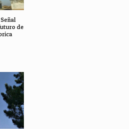
 Señal
futuro de
brica