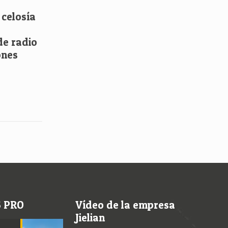
 celosía
de radio
ones
S PRO
Vídeo de la empresa
Jielian