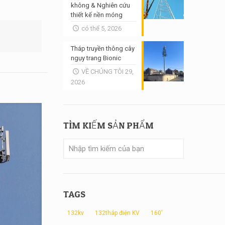
không & Nghiên cứu
thiết kế nền móng
có thể 5, 2026
Tháp truyền thông cây
ngụy trang Bionic
VỀ CHÚNG TÔI 29,
2026
TÌM KIẾM SẢN PHẨM
TAGS
132kv
132tháp điện KV
160'