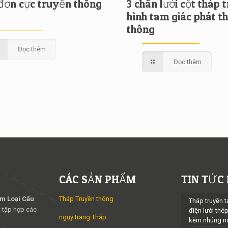
đơn cực truyền thông
3 chân lưới cột tháp 
hình tam giác phát t
thông
Đọc thêm
Đọc thêm
CÁC SẢN PHẨM
TIN TỨC
im Loại Cấu
Tháp Truyền thông
Tháp truyền t
 tập hợp các
điện lưới thé
ngụy trang Tháp
kẽm nhúng n