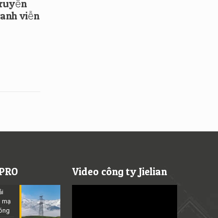
truyền
hanh viễn
 PRO
Video công ty Jielian
Video
ải
Player
p mạ
óng