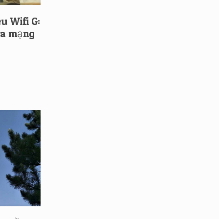
u Wifi G:
ủa mạng