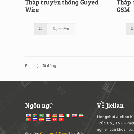
Tháp truyền thông Guyed
Tháp 
Wire
GSM
Đọc thêm
Bình luận đã đóng.
Ngôn ngữ
VỀ Jielian
Hengshui Jielian K
Trúc Co., TNHH
-một
nghiên cứu khoa học,
Gia Lâm
Cấu trúc & Thép
Sản phẩm