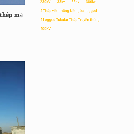
230kV
33kv
35kv
380kv
4 Tháp viễn thông kiễu góc Legged
 thép mạ
4 Legged Tubular Tháp Truyền thông
400KV