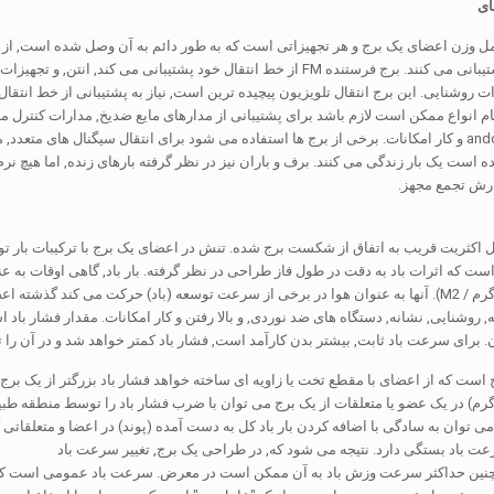
ای
روشنایی خود پشتیبانی می کنند. برج فرستنده FM از خط انتقال خود پشتیبانی
 روشنایی. این برج انتقال تلویزیون پیچیده ترین است, نیاز به پشتیبانی از خط انتقال آ
مام انواع ممکن است لازم باشد برای پشتیبانی از مدارهای مایع ضدیخ, مدارات کنترل
 است یک بار زندگی می کنند. برف و باران نیز در نظر گرفته بارهای زنده, اما هیچ نر
بارش تجمع مجهز.
 اکثریت قریب به اتفاق از شکست برج شده. تنش در اعضای یک برج با ترکیبات بار تولید
است که اثرات باد به دقت در طول فاز طراحی در نظر گرفته. بار باد, گاهی اوقات به ع
بیان (PSF) (کیلوگرم / M2). آنها به عنوان هوا در برخی از سرعت توسعه (باد) حرکت می کن
روشنایی, نشانه, دستگاه های ضد نوردی, و بالا رفتن و کار امکانات. مقدار فشار باد
برای سرعت باد ثابت, بیشتر بدن کارآمد است, فشار باد کمتر خواهد شد و در آن را 
ج است که از اعضای با مقطع تخت یا زاویه ای ساخته خواهد فشار باد بزرگتر از یک برج
وگرم) در یک عضو یا متعلقات از یک برج می توان با ضرب فشار باد را توسط منطقه طبیع
ی توان به سادگی با اضافه کردن بار باد کل به دست آمده (پوند) در اعضا و متعلقاتی
عت باد بستگی دارد. نتیجه می شود که, در طراحی یک برج, تغییر سرعت باد
ین حداکثر سرعت وزش باد به آن ممکن است در معرض. سرعت باد عمومی است که اغلب