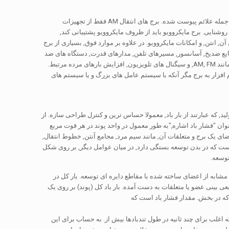
بارهای مرده شامل وزن اعضای یک برج و هر تجهیزاتی است که به طور دائم به آن وصل شده است, از جمله علائم پیوست شده. برج های انتقال AM فقط از تجهیزات
 می کند, انتن, و تجهیزات روشنایی. برج مایکروویو باید از ظروف مایکروویو پشتیبانی کند,
ن, انتن, و امکانات مایکروویو. در علاوه بر موارد فوق, بسیاری از برج
 مایع ضدیخ, آسانسور, مسیرهای تلفن, مدارهای قدرت, دستگاه های ضد
نوردی, andclimbing و کار امکانات. برخی از برج ها استفاده می شود برای انتقال سیگنال های متعدد, مانند AM, FM, و سیگنال های تلویزیون, افزایش بارهای مرده مرتبط.
م افزار به برج مگر آنکه با سیستم عامل های بزرگ و یا سیستم های
, که عبارتند از بار باد, معمولا حساس ترین و کنترل طراحی سازه. از
نوان "فشار باد اشاره,"به طور معمول در واحد پوند در هر فوت مربع
د گذشته اعضای یک برج و متعلقات آن, مانند سیم مرد, مجامع آنتن, خطوط انتقال,
 است که در بدن توسعه بستگی دارد, در میان عوامل دیگر, بر روی شکل
توسعه.
 مشابه از اعضای ساخته شده با مقاطع دایره ای توسعه. بار کل در
ی بینی عضو یا متعلقات به دست آمده. بار باد کل (پوند) بر روی یک
 که در بخش. مقدار فشار باد است که
 برای چند ثانیه در طول تندبادها بیش از. به حساب برای این