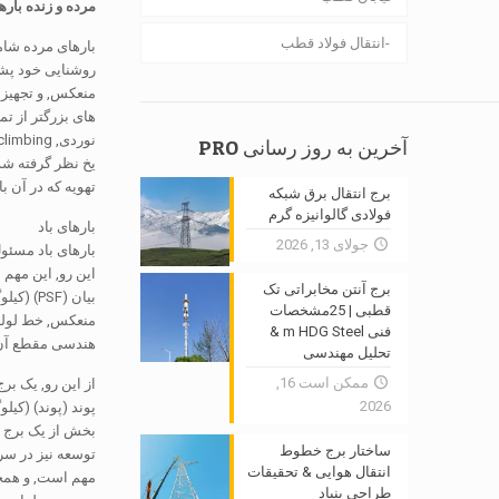
مرده
و
زنده
باره
انتقال فولاد قطب
منعکس, و تجهیزات
های بزرگتر از ت
آخرین به روز رسانی PRO
یخ نظر گرفته شده
تهویه که در آن 
برج انتقال برق شبکه
فولادی گالوانیزه گرم
بارهای باد
جولای 13, 2026
بارهای باد مسئول
این رو, این مهم 
برج آنتن مخابراتی تک
قطبی | 25مشخصات
منعکس, خط لوله, 
فنی m HDG Steel &
هندسی مقطع آن. 
تحلیل مهندسی
ممکن است 16,
از این رو, یک بر
2026
پوند (پوند) (کیل
بخش از یک برج م
ساختار برج خطوط
توسعه نیز در سر
انتقال هوایی & تحقیقات
مهم است, و همچن
طراحی بنیاد