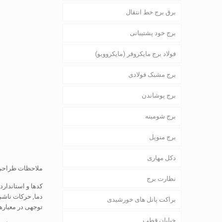
برق برج خط انتقال
برج خود پشتیبانی
فولاد برج مایکروفر (مایکروویو)
برج مشبک فولادی
برج پوشاندن
برج شومینه
برج منوپل
دکل مهاری
ملاحظات طراحی
نظارت برج
کدها و استاندارد
دما, حرکات ناشی 
براکت پانل های خورشیدی
توجهی در معیاره
خیابان قطب