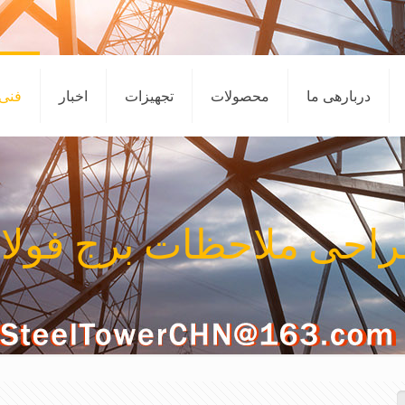
دربارهی ما
محصولات
تجهیزات
اخبار
فنی
ملاحظات برج فولاد ommuniation