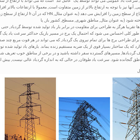
 سرعت باد عمومی می تواند توسط یک "عامل تند" است که می تواند با ارتفاع از سط
, آنها نیز با توجه به ارتفاع بالاتر از زمین متفاوت است, معمولا با ارتفاعات بالات
ه شود (به عنوان مثال, مناطق شهری, مسطح, کشور باز, یا
ا تقریبا هرگز به طراحی برای مقاومت در برابر بار باد تولید شده توسط گردباد, حتی
 به طور کلی احساس می شود که احتمال یک برج در مسیر باریک حداکثر سرعت باد یک 
, برای طراحی برج ها برای تمام نیروی یک گردباد, که می تواند در هر فوت مربع چند 
رد که یک ساختار بسیار قوی از یک ضربه مستقیم زنده بماند. بارهای باد تولید شده ت
ف گردبادها, مسیرهای گسترده سفر داشته باشید و در برخی از مناطق خوب تعریف شده 
 گنجانده شود. سرعت باد طوفان, در حالی که به اندازه گردباد عالی نیست, بیش از حد ثبت شده است 155 مایل
ل