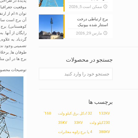
پدیده در طراحی,
ممکن است 5, 2026
موقعیت جغرافیایی
برج ارتباطی درخت
آن برج است ساخت
استتار شده بیونیک
کوهستانی). برج ه
رایگان از آنها.
مارس 29, 2026
گردباد. به علاوه
تضمینی وجود ندا
طوفان ها, برخلا
جستجو در محصولات
برج ها در این مناطق
توضیحات محصو
برچسب ها
132KV
132دکل برق کیلو ولت
160'
230کیلو ولت
33KV
35KV
380KV
4 پا برج زاویه مخابرات