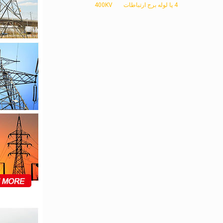
4 پا لوله برج ارتباطات
400KV