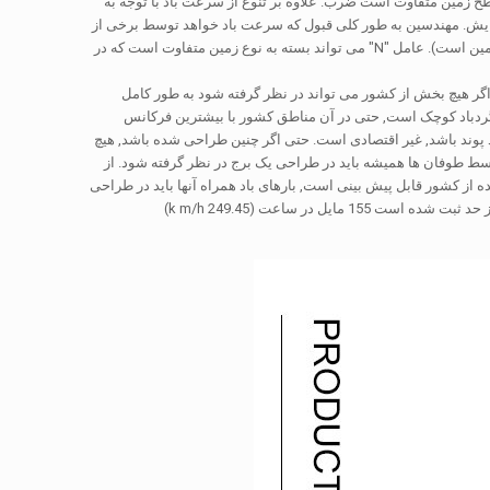
ح زمین متفاوت است ضرب. علاوه بر تنوع از سرعت باد با توجه به
ر افزایش. مهندسین به طور کلی قبول که سرعت باد خواهد توسط برخی از
توان n ام از ارتفاع از سطح زمین را افزایش می دهد (به عنوان مثال, HN که در آن h ارتفاع از سطح زمین است). عامل "N" می تواند بسته به نوع زمین متفاوت است که در
 اگر هیچ بخش از کشور می تواند در نظر گرفته شود به طور کامل
گردباد کوچک است, حتی در آن مناطق کشور با بیشترین فرکانس
صد پوند باشد, غیر اقتصادی است. حتی اگر چنین طراحی شده باشد, هیچ
وسط طوفان ها همیشه باید در طراحی یک برج در نظر گرفته شود. از
از کشور قابل پیش بینی است, بارهای باد همراه آنها باید در طراحی
 در ساعت (249.45 k m/h)