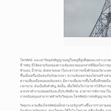
โทรทัศน์- และเสาวิทยุส่งสัญญาณอยู่ในหมู่ที่สูงที่สุดและเปราะบางม
ที่ 1930, มีได้หลายร้อยของความล้มเหลวหอเอกสารที่มีผลในการยุบท
ฟ้าแลบ, น้ำท่วม, พังทลายลงมาในระหว่างการแข็งตัวของอวัยวะเพศ
ขึ้นเมื่อเครื่องบินชนกันกับพวกเขา. ความล้มเหลวของโครงสร้างส่วนใ
ความเสี่ยงเมื่อหอคอยล้มเหลว; มีความเสี่ยงมากขึ้นในพื้นที่เขตเมื
เวลานาน. มันเป็นสิ่งสำคัญ, ดังนั้น, เพื่อให้มั่นใจว่าอาคารได้รับ
พวกเขาทำงานปลอดภัยและมีประสิทธิภาพ. อาคารการพิจารณาในราย
การสนับสนุนเสาอากาศสำหรับวิทยุและโทรทัศน์การส่งสัญญาณ FM
วิทยุกระจายเสียงโทรทัศน์เหล็กทาวเวอร์ถูกสร้างขึ้นจากร่างกายหอ,
ป้องกันการกัดกร่อน, ส่วนใหญ่จะใช้ในไมโครเวฟ, คลื่นเกินขีด, ก