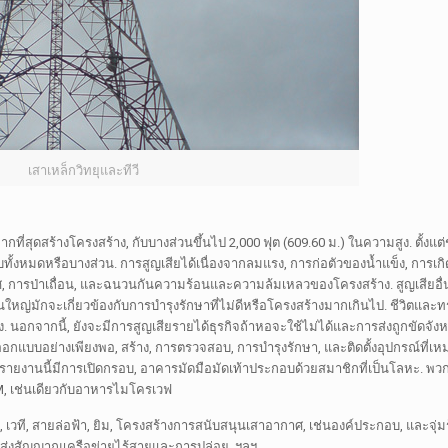
เสาเหล็กวิทยุและทีวี
ากที่สุดสร้างโครงสร้าง, กับบางส่วนขึ้นไป 2,000 ฟุต (609.60 ม.) ในความสูง. ตั้งแ
ั้งหมดหรือบางส่วน. การสูญเสียได้เนื่องจากลมแรง, การก่อตัวของน้ำแข็ง, การเก
, การป่าเถื่อน, และฉนวนกันความร้อนและความล้มเหลวของโครงสร้าง. สูญเสียอื่
หญ่มักจะเกี่ยวข้องกับการบำรุงรักษาที่ไม่ดีหรือโครงสร้างมากเกินไป. ชีวิตและทรัพ
อง. นอกจากนี้, ยังจะมีการสูญเสียรายได้ธุรกิจถ้าหอจะใช้ไม่ได้และการส่งถูกขัดจั
การออกแบบอย่างเพียงพอ, สร้าง, การตรวจสอบ, การบำรุงรักษา, และติดตั้งอุปกรณ์ที่เห
งานนี้มีการเปิดกรอบ, อาคารมัดมือมัดเท้าประกอบด้วยสมาชิกที่เป็นโลหะ. พว
, เช่นเดียวกับอาหารไมโครเวฟ
 เวที, สายล่อฟ้า, ยิม, โครงสร้างการสนับสนุนเสาอากาศ, เช่นองค์ประกอบ, และจุ่
ารส่งสัญญาณเครือข่ายไร้สายและการปล่อย, ฯลฯ.