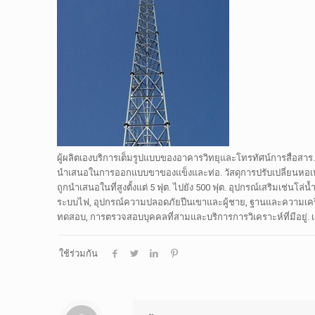
ผู้ผลิตเองบริการเต็มรูปแบบของอาคารวิทยุและโทรทัศน์การสื่อสาร. 
นำเสนอในการออกแบบขาของแข็งและท่อ. วัสดุการปรับเปลี่ยนหอเหล็
ถูกนำเสนอในที่สูงตั้งแต่ 5 ฟุต. ไปยัง 500 ฟุต. อุปกรณ์เสริมเช่นโ
ระบบไฟ, อุปกรณ์ความปลอดภัยปีนเขาและผู้ชาย, ฐานและความเครียดฉ
ทดสอบ, การตรวจสอบบุคคลที่สามและบริการการวิเคราะห์ที่มีอยู่. เอฟเ
ใช้ร่วมกัน