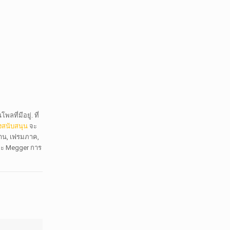
ี่มีอยู่. ที่
งสนับสนุน
จะ
าจาน, เฟรมภาค,
และ Megger การ