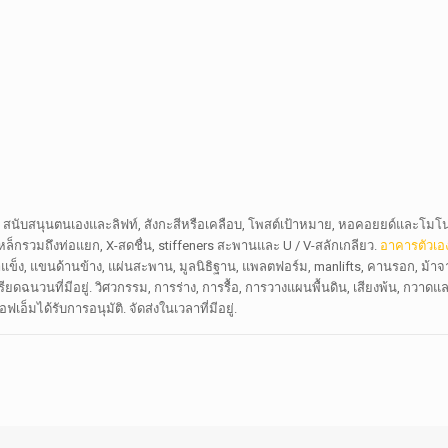
สนับสนุนตนเองและลิฟท์, สังกะสีหรือเคลือบ, โพสต์เป้าหมาย, หอคอยยด์และโมโนโพลท
กรวมถึงท่อแยก, X-สดชื่น, stiffeners สะพานและ U / V-สลักเกลียว.
อาคารตัวเอ
ล่น้ำแข็ง, แขนด้านข้าง, แผ่นสะพาน, มูลนิธิฐาน, แพลตฟอร์ม, manlifts, คานรอก, ม้
นวนที่มีอยู่. วิศวกรรม, การร่าง, การรื้อ, การวางแผนพื้นดิน, เสียงพ้น, กวาด
อ็มได้รับการอนุมัติ. จัดส่งในเวลาที่มีอยู่.