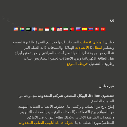
لغة
جيليان
الهيكلي & صلب
المنتجات لديها قدرات, القدرة والخبرة لتصنيع
وتسليم
انتقال
&
الاتصالات
الهياكل والمنتجات ذات الصلة التي
تتطلب من وجهة نظرنا للدولة من أحدث المرافق. ونحن تصنيع أبراج
نقل الطاقة الكهربائية وبرج الاتصالات لجميع التضاريس, بيئات
وظروف التشغيل.
خريطة الموقع
عن جيليان
هنغشوى Jielian الهيكل المعدني شركة, المحدودة
-مجموعة من
البحوث العلمية,
إنتاج برج من الصلب وتركيب, بناء خطوط الاتصال, الصيانة المهنية
من المواقع برج الاتصالات (المعدات الرئيسية, المعدات الثانوية,
والمعدات الطرفية الأخرى، وكذلك نظام التوزيع في الأماكن
المغلقة),مورد الصلب لدينا :
شركة abter أنابيب الصلب المحدودة