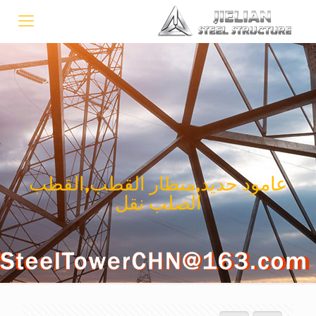
عامود حديد,منظار القطب,القطب
الصلب نقل