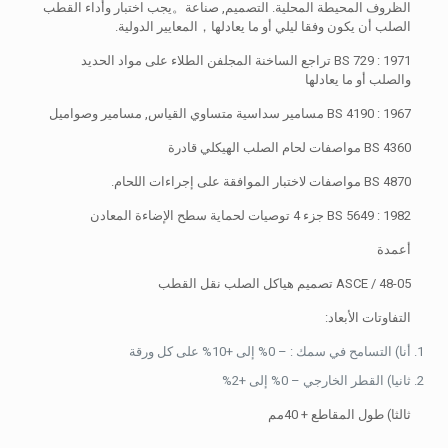
الظروف المحيطة المحلية. التصميم, صناعة。يجب اختبار وأداء القطب
الصلب أن يكون وفقا ليلي أو ما يعادلها，المعايير الدولية.
BS 729 : 1971 تراجع الساخنة المجلفن الطلاء على مواد الحديد
والصلب أو ما يعادلها
BS 4190 : 1967 مسامير سداسية متساوي القياس, مسامير وصواميل
BS 4360 مواصفات لحام الصلب الهيكلي قادرة
BS 4870 مواصفات لاختبار الموافقة على إجراءات اللحام.
BS 5649 : 1982 جزء 4 توصيات لحماية سطح الإضاءة المعادن
أعمدة
ASCE / 48-05 تصميم هياكل الصلب نقل القطب
التفاوتات الأبعاد:
أنا) التسامح في سمك : – 0% إلى +10% على كل ورقة
ثانيا) القطر الخارجي – 0% إلى +2%
ثالثا) طول المقاطع + 40مم