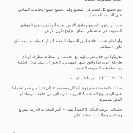
يتم تجميع كل قطب في المصنع وقبل تجميع جميع اللحامات التماس
على التزاوج المشترك
يجب أن تكون السطوح دافق الأرض. يجب أن تكون جميع المواقع
الصحيحة في تعبئة على سطح التزاوج تكون الأرض
وأو أطلق شقة. أثناء تطبيق الحمولة الضغط لإجبار أقسام معا, يجب أن
تكون المفاصل
تحريكها من خلال ضرب لهم مع الخشب أو المطاط مطرقة أو بأي
طريقة أخرى كما وافق عليها المهندس. لا يجوز أن تتلف طلاء الجلفنة
بواسطة هذه الطريقة التجمع.
STEEL POLES – مزايا & سلبيات
مزايا: تكلفة منخفضة, قوة, أشكال متعددة, 15 إلى 30 العام عمر اعتمادا
على البيئة, لوح القاعده & المرونة دائرة الترباس, قاعدة مرساة أو
الدفن مباشرة.
سلبيات: عرضة للتآكل & الصدأ, ثقيل – أكبر المعدات اللازمة لتفريغ
وتركيب, متطلبات الصيانة أعلى.