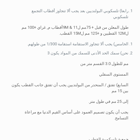
رابعا) تلسكوبي البولنديين بعد يجب ألا تتجاوز أقطاب التجمع
تلسكوبي
طول المعلن من قبل + 75مم ل9M & 11أقطاب م, غراي +100 مم
ل12M القطبين و +125 مم ل15M القطب.
الخامس) يجب ألا تتجاوز الاستقامة استقامة 1/300 من طولهم.
نحن) سمك الحد الأدنى للسمك من المواد يكون 3
مم للطول 3.0 القسم متر من
المستوى السفلي
السابع) تفتق / المنحدر من البولنديين يجب أن تفتق جانب القطب يكون
بين 15 مم
إلى 25 مم في طول متر.
يجب أن يكون تصميم العمود على أساس القيم الدنيا مع مراعاة
التسامح.
جمعية تلسكوبية القطب