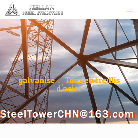
galvanisé， Tour en treillis
d'acier