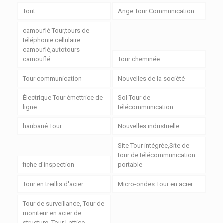
Tout
Ange Tour Communication
camouflé Tour,tours de
téléphonie cellulaire
camouflé,autotours
camouflé
Tour cheminée
Tour communication
Nouvelles de la société
Électrique Tour émettrice de
Sol Tour de
ligne
télécommunication
haubané Tour
Nouvelles industrielle
Site Tour intégrée,Site de
tour de télécommunication
fiche d'inspection
portable
Tour en treillis d'acier
Micro-ondes Tour en acier
Tour de surveillance, Tour de
moniteur en acier de
structure, Tour Lattice