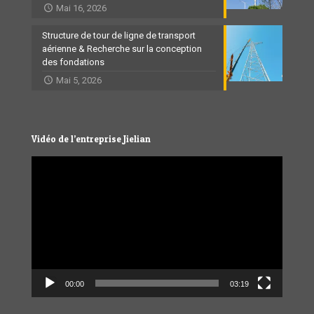
Mai 16, 2026
Structure de tour de ligne de transport
aérienne & Recherche sur la conception
des fondations
Mai 5, 2026
Vidéo de l’entreprise Jielian
Video
Player
00:00
03:19