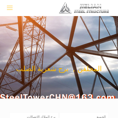
المجلفن， برج شعرية الصلب
الجميع
برج الملاك الاتصالات