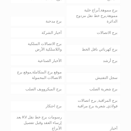
برج مموهة,أبراج خلية
مموهة,برج خط نقل مزدوج
الدائرة
برج مدخنة
برج الاتصالات
أخبار الشركة
برج الاتصالات السلكية
برج كهربائي ناقل الخط
واللاسلكية الأرض
برج أرشد
الأخبار الصناعية
موقع برج المتكاملة,موقع برج
سجل التفتيش
الاتصالات المحمولة
برج شعرية الصلب
برج الميكروويف الصلب
برج المراقبة, برج اتصالات
فولاذي, شعرية برج مراقبة
برج احتكار
رسومات برج خط نقل KV بعد
إرساء العقد وقبل تفصيل
أخبار
الأبراج