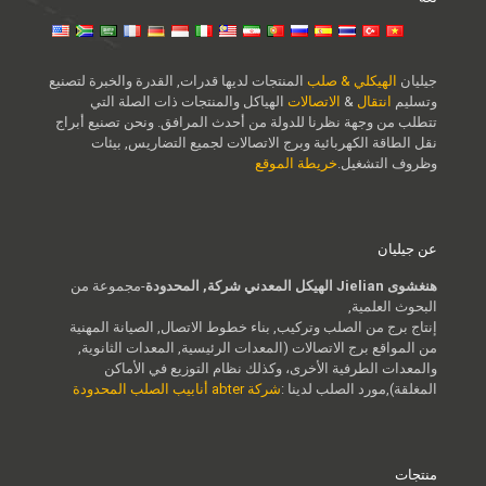
جيليان
الهيكلي & صلب
المنتجات لديها قدرات, القدرة والخبرة لتصنيع
وتسليم
انتقال
&
الاتصالات
الهياكل والمنتجات ذات الصلة التي
تتطلب من وجهة نظرنا للدولة من أحدث المرافق. ونحن تصنيع أبراج
نقل الطاقة الكهربائية وبرج الاتصالات لجميع التضاريس, بيئات
وظروف التشغيل.
خريطة الموقع
عن جيليان
هنغشوى Jielian الهيكل المعدني شركة, المحدودة
-مجموعة من
البحوث العلمية,
إنتاج برج من الصلب وتركيب, بناء خطوط الاتصال, الصيانة المهنية
من المواقع برج الاتصالات (المعدات الرئيسية, المعدات الثانوية,
والمعدات الطرفية الأخرى، وكذلك نظام التوزيع في الأماكن
المغلقة),مورد الصلب لدينا :
شركة abter أنابيب الصلب المحدودة
منتجات