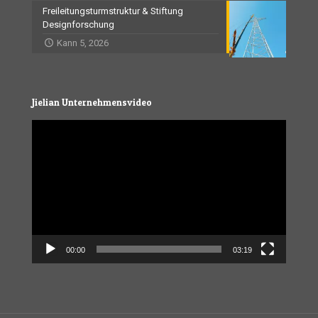
Freileitungsturmstruktur & Stiftung
Designforschung
Kann 5, 2026
Jielian Unternehmensvideo
Video
Player
00:00
03:19