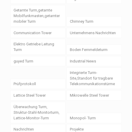
Getarnte Turm,getarnte
Mobilfunkmasten,getarnter
mobiler Turm
Chimney Turm
Communication Tower
Unternehmens Nachrichten
Elektro Getriebe Leitung
Turm
Boden Fernmeldeturm
guyed Turm
Industrial News
Integrierte Turm-
Site,Standort für tragbare
Prüfprotokoll
Telekommunikationstürme
Lattice Steel Tower
Mikrowelle Steel Tower
Überwachung Turm,
Struktur-Stahl-Monitorturm,
Lattice-Monitor-Turm
Monopol- Turm
Nachrichten
Projekte